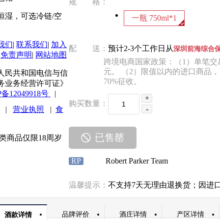
规 格：
恒湿，可选冷链/空
一瓶 750ml*1
我们
|
联系我们
|
加入
配 送：
预计2-3个工作日从
深圳前海综合
|
免责声明
|
网站地图
跨境电商国家政策：（1）单笔交易
元。 （2）限值以内的进口商品
人民共和国电信与信
70%征收。
务业务经营许可证》
P备12049918号
|
+
购买数量：
-
|
营业执照
|
食
已售罄
. | 本站酒类商品仅限18周岁
RP
Robert Parker Team
温馨提示：
不支持7天无理由退换货；因进
品牌评价
酒庄详情
产区详情
酒款详情