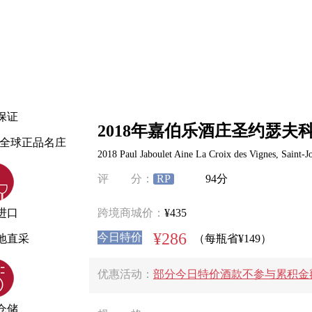
保证
2018年嘉伯乐酒庄圣约瑟夫
0%全球正品名庄
2018 Paul Jaboulet Aine La Croix des Vignes, Saint-J
评 分：
RP
94分
进口
跨境商城价：
¥435
¥286
今日特价
地直采
（每瓶省¥149）
优惠活动：
部分今日特价酒款不参与累积金
仓储