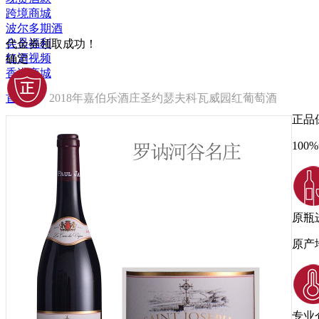
跨境商城
波尔多期酒
会员福利
代金券领取成功！
红酒视频
确定
香港商城
首页
>
2018年嘉伯乐酒庄圣约瑟夫科瓦威园红葡萄酒
正品
10
原瓶
原产
专业