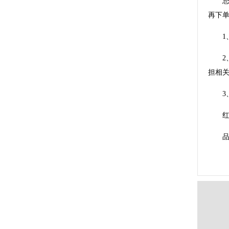
再下
担相
品