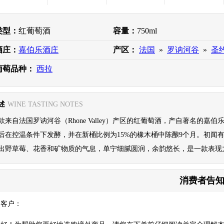
类型：
红葡萄酒
容量：
750ml
酒庄：
嘉伯乐酒庄
产区：
法国
»
罗讷河谷
»
圣
葡萄品种：
西拉
述
WINE TASTING NOTES
来自法国罗讷河谷（Rhone Valley）产区的红葡萄酒，产自著名的嘉伯乐酒庄（Do
后在控温条件下发酵，并在新桶比例为15%的橡木桶中陈酿9个月。初闻
出野草莓、花香和矿物质的气息，单宁细腻圆润，余韵悠长，是一款表现
消费者告
的客户：