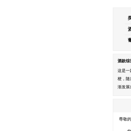
酒款综
这是一款
梗，随
渐发展
尊敬